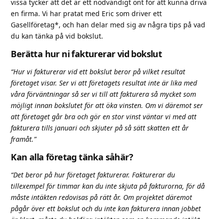
vissa tycker att det är ett nödvändigt ont för att kunna driva
en firma. Vi har pratat med Eric som driver ett
Gasellföretag*, och han delar med sig av några tips på vad
du kan tänka på vid bokslut.
Berätta hur ni fakturerar vid bokslut
“Hur vi fakturerar vid ett bokslut beror på vilket resultat
företaget visar. Ser vi att företagets resultat inte är lika med
våra förväntningar så ser vi till att fakturera så mycket som
möjligt innan bokslutet för att öka vinsten. Om vi däremot ser
att företaget går bra och gör en stor vinst väntar vi med att
fakturera tills januari och skjuter på så sätt skatten ett år
framåt.”
Kan alla företag tänka såhär?
“Det beror på hur företaget fakturerar. Fakturerar du
tillexempel för timmar kan du inte skjuta på fakturorna, för då
måste intäkten redovisas på rätt år. Om projektet däremot
pågår över ett bokslut och du inte kan fakturera innan jobbet