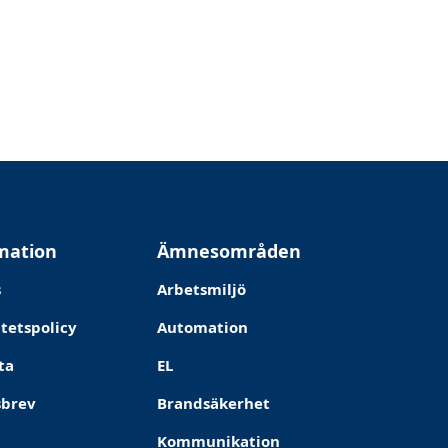
mation
Ämnesområden
s
Arbetsmiljö
itetspolicy
Automation
ta
EL
sbrev
Brandsäkerhet
Kommunikation