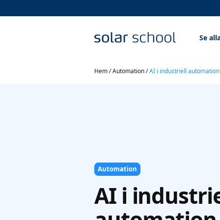
Se all
Hem
/
Automation
/
AI i industriell automatio
Automation
AI i industrie
automation 