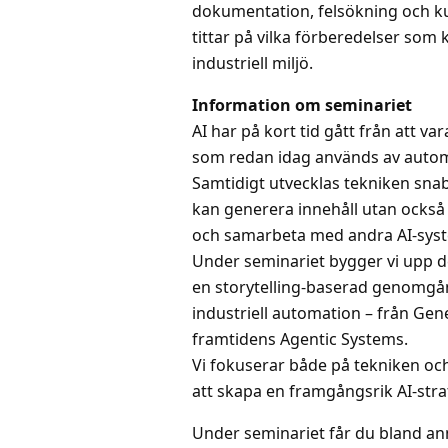
dokumentation, felsökning och k
tittar på vilka förberedelser som k
industriell miljö.
Information om seminariet
AI har på kort tid gått från att var
som redan idag används av autom
Samtidigt utvecklas tekniken snab
kan generera innehåll utan ocks
och samarbeta med andra AI-sys
Under seminariet bygger vi upp d
en storytelling-baserad genomgån
industriell automation – från Gene
framtidens Agentic Systems.
Vi fokuserar både på tekniken oc
att skapa en framgångsrik AI-stra
Under seminariet får du bland an