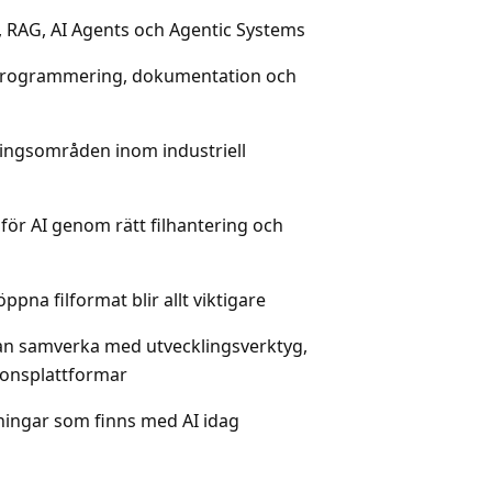
, RAG, AI Agents och Agentic Systems
-programmering, dokumentation och
ingsområden inom industriell
för AI genom rätt filhantering och
pna filformat blir allt viktigare
an samverka med utvecklingsverktyg,
tionsplattformar
ningar som finns med AI idag