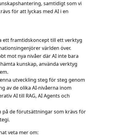
unskapshantering, samtidigt som vi
rävs för att lyckas med AI i en
a ett framtidskoncept till ett verktyg
ationsingenjörer världen över.
bt mot nya nivåer där AI inte bara
å hämta kunskap, använda verktyg
tem.
enna utveckling steg för steg genom
g av de olika AI-nivåerna inom
rativ AI till RAG, AI Agents och
h på de förutsättningar som krävs för
tegi.
nat veta mer om: