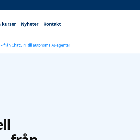
a kurser
Nyheter
Kontakt
n – från ChatGPT till autonoma AI-agenter
ll
– från