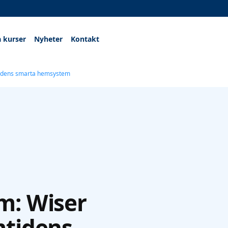
a kurser
Nyheter
Kontakt
idens smarta hemsystem
m: Wiser
mtidens