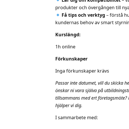
Lär dig om kompatibilitet
– v
produkter och övergången till n
Få tips och verktyg
– förstå h
kundernas behov av smart styrni
Kurslängd:
1h online
Förkunskaper
Inga förkunskaper krävs
Passar inte datumet, vill du skicka hel
önskar ni vara själva på utbildningst
tillsammans med ert företagsmöte? 
hjälper vi dig.
I sammarbete med: