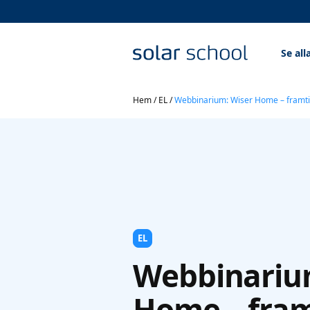
Se all
Hem
/
EL
/
Webbinarium: Wiser Home – framt
EL
Webbinariu
Home – fra