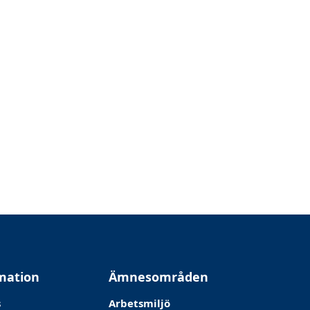
mation
Ämnesområden
s
Arbetsmiljö