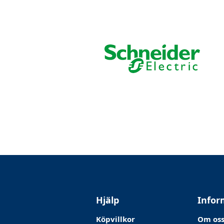
Hjälp
Infor
Köpvillkor
Om os