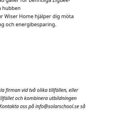
ad gäller för befintliga ZigBee-
ya hubben
ur Wiser Home hjälper dig möta
ng och energibesparing.
a firman vid två olika tillfällen, eller
illfället och kombinera utbildningen
Kontakta oss på info@solarschool.se så