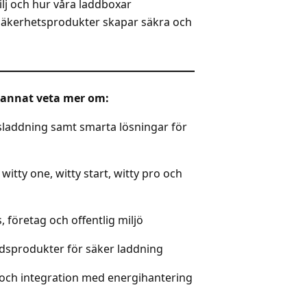
ilj och hur våra laddboxar
säkerhetsprodukter skapar säkra och
 annat veta mer om:
lsladdning samt smarta lösningar för
witty one, witty start, witty pro och
, företag och offentlig miljö
yddsprodukter för säker laddning
och integration med energihantering