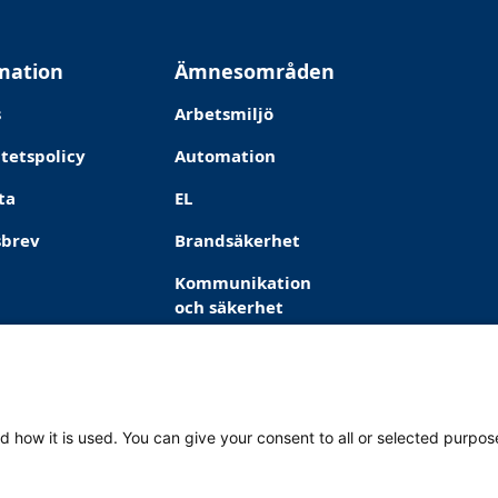
mation
Ämnesområden
s
Arbetsmiljö
itetspolicy
Automation
ta
EL
sbrev
Brandsäkerhet
Kommunikation
och säkerhet
VVS
d how it is used. You can give your consent to all or selected purpos