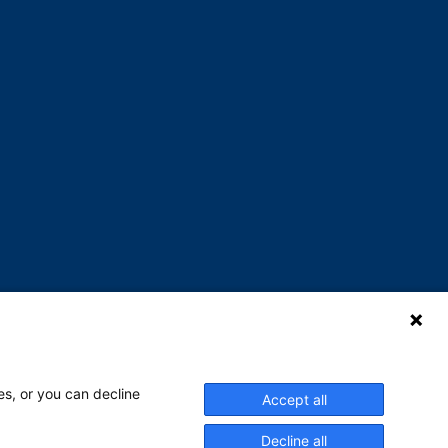
es, or you can decline
Accept all
Decline all