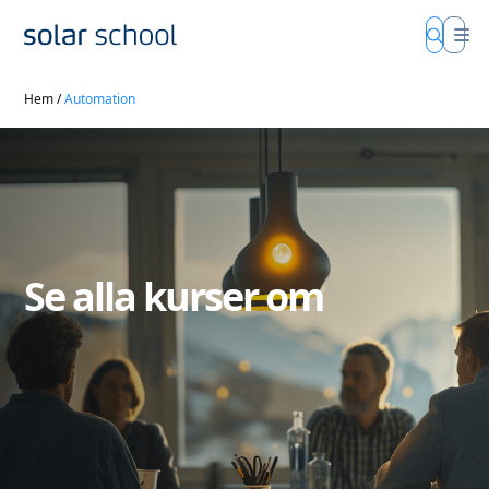
Hem
/
Automation
Se alla kurser om