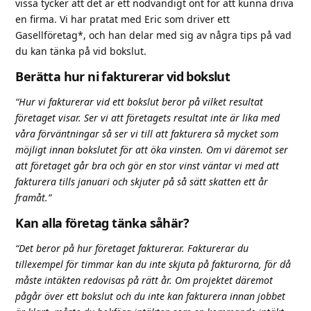
vissa tycker att det är ett nödvändigt ont för att kunna driva
en firma. Vi har pratat med Eric som driver ett
Gasellföretag*, och han delar med sig av några tips på vad
du kan tänka på vid bokslut.
Berätta hur ni fakturerar vid bokslut
“Hur vi fakturerar vid ett bokslut beror på vilket resultat
företaget visar. Ser vi att företagets resultat inte är lika med
våra förväntningar så ser vi till att fakturera så mycket som
möjligt innan bokslutet för att öka vinsten. Om vi däremot ser
att företaget går bra och gör en stor vinst väntar vi med att
fakturera tills januari och skjuter på så sätt skatten ett år
framåt.”
Kan alla företag tänka såhär?
“Det beror på hur företaget fakturerar. Fakturerar du
tillexempel för timmar kan du inte skjuta på fakturorna, för då
måste intäkten redovisas på rätt år. Om projektet däremot
pågår över ett bokslut och du inte kan fakturera innan jobbet