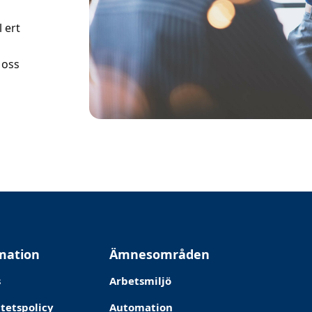
l ert
 oss
mation
Ämnesområden
s
Arbetsmiljö
itetspolicy
Automation