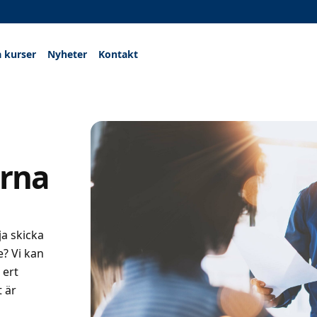
a kurser
Nyheter
Kontakt
erna
lja skicka
e? Vi kan
 ert
t är