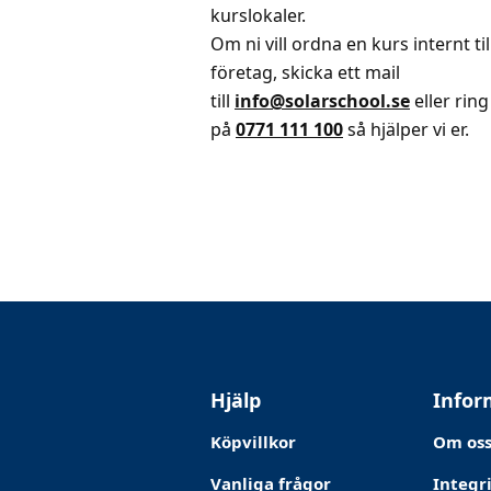
kurslokaler.
Om ni vill ordna en kurs internt til
företag, skicka ett mail
till
info@solarschool.se
eller ring
på
0771 111 100
så hjälper vi er.
Hjälp
Infor
Köpvillkor
Om os
Vanliga frågor
Integr